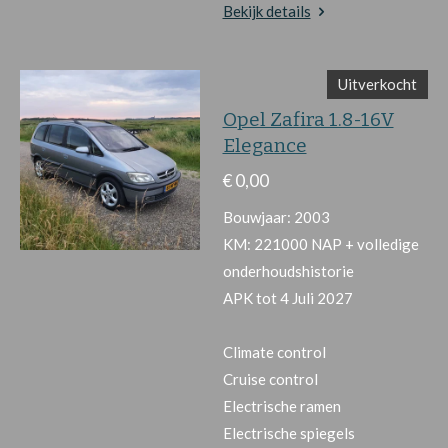
Bekijk details
Uitverkocht
Opel Zafira 1.8-16V
Elegance
€ 0,00
Bouwjaar: 2003
KM: 221000 NAP + volledige
onderhoudshistorie
APK tot 4 Juli 2027
Climate control
Cruise control
Electrische ramen
Electrische spiegels