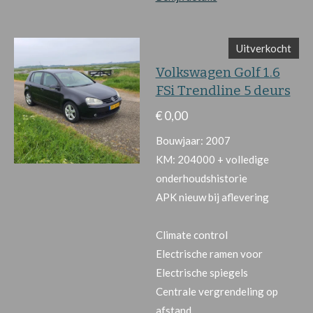
Uitverkocht
Volkswagen Golf 1.6
FSi Trendline 5 deurs
€ 0,00
Bouwjaar: 2007
KM: 204000 + volledige
onderhoudshistorie
APK nieuw bij aflevering
Climate control
Electrische ramen voor
Electrische spiegels
Centrale vergrendeling op
afstand