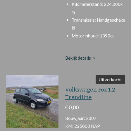
Kilometerstand:
224.000k
m
Transmissie:
Handgeschake
ld
Motorinhoud:
1390cc
Bekijk details
Uitverkocht
Volkswagen Fox 1.2
Trendline
€ 0,00
Bouwjaar: 2007
KM: 225000 NAP