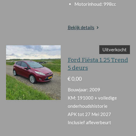
Motorinhoud:
998cc
Bekijk details
Uitverkocht
Ford Fiësta 1.25 Trend
5 deurs
€ 0,00
Bouwjaar: 2009
KM: 191000 + volledige
onderhoudshistorie
APK tot 27 Mei 2027
Inclusief afleverbeurt