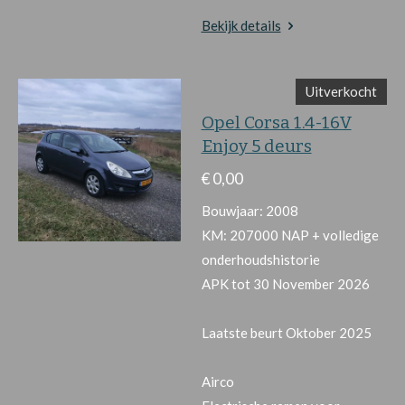
Bekijk details
Uitverkocht
Opel Corsa 1.4-16V
Enjoy 5 deurs
€ 0,00
Bouwjaar: 2008
KM: 207000 NAP + volledige
onderhoudshistorie
APK tot 30 November 2026
Laatste beurt Oktober 2025
Airco