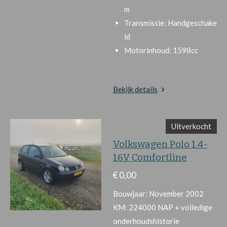
m
Transmissie:
Handgeschake
ld
Motorinhoud:
1598cc
Bekijk details
Uitverkocht
Volkswagen Polo 1.4-
16V Comfortline
€ 0,00
Bouwjaar: November 2002
KM: 224000 NAP + volledige
onderhoudshistorie