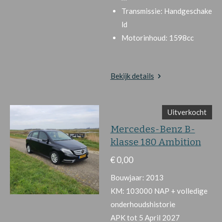
Transmissie:
Handgeschake
ld
Motorinhoud:
1598cc
Bekijk details
Uitverkocht
Mercedes-Benz B-
klasse 180 Ambition
€ 0,00
Bouwjaar: 2013
KM: 103000 NAP + volledige
onderhoudshistorie
APK tot 5 April 2027