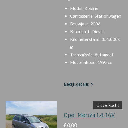
Model:
3-Serie
Carrosserie:
Stationwagen
Bouwjaar:
2006
Brandstof:
Diesel
Kilometerstand:
351.000k
m
Transmissie:
Automaat
Motorinhoud:
1995cc
Bekijk details
Uitverkocht
Opel Meriva 1.4-16V
€ 0,00