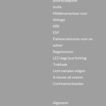
Boordcomputer
Isofix
Middenarmsteun voor
Airbags
ABS
ESP
Parkeersensoren voor en
achter
Regensensor
LED dagrijverlichting
Trekhaak
Licht metalen velgen
4 nieuwe all season
Continental banden
Algemeen