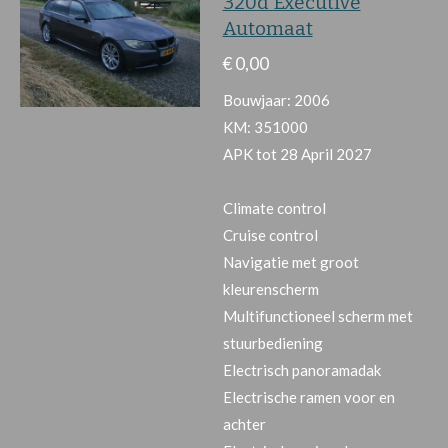
320d Executive
Automaat
€ 0,00
Bouwjaar: 2006
KM: 351000
APK tot 28 April 2027
Climate control
Cruise control
Navigatie met groot
kleurenscherm
Multifunctioneel scherm met
stuurbediening
Electrisch panoramadak
Electrische ramen voor en
achter