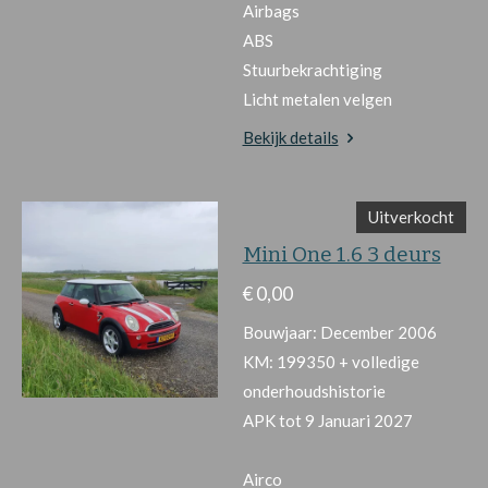
Airbags
ABS
Stuurbekrachtiging
Licht metalen velgen
Bekijk details
Uitverkocht
Mini One 1.6 3 deurs
€ 0,00
Bouwjaar: December 2006
KM: 199350 + volledige
onderhoudshistorie
APK tot 9 Januari 2027
Airco