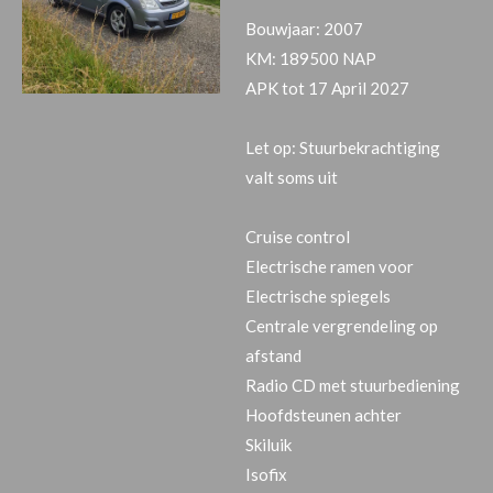
Bouwjaar: 2007
KM: 189500 NAP
APK tot 17 April 2027
Let op: Stuurbekrachtiging
valt soms uit
Cruise control
Electrische ramen voor
Electrische spiegels
Centrale vergrendeling op
afstand
Radio CD met stuurbediening
Hoofdsteunen achter
Skiluik
Isofix