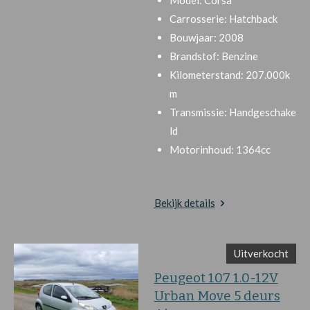
Model:
Corsa
Carrosserie:
Hatchback
Bouwjaar:
2008
Brandstof:
Benzine
Kilometerstand:
207.000k
m
Transmissie:
Handgeschake
ld
Motorinhoud:
1364cc
Bekijk details
Uitverkocht
Peugeot 107 1.0-12V
Urban Move 5 deurs