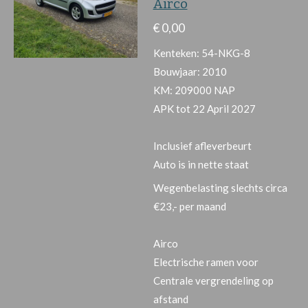
Airco
€ 0,00
Kenteken: 54-NKG-8
Bouwjaar: 2010
KM: 209000 NAP
APK tot 22 April 2027
Inclusief afleverbeurt
Auto is in nette staat
Wegenbelasting slechts circa
€23,- per maand
Airco
Electrische ramen voor
Centrale vergrendeling op
afstand