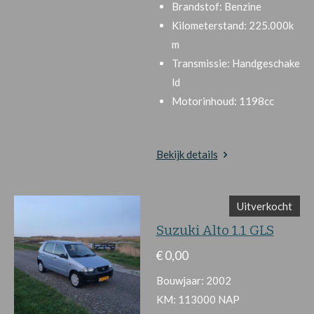
Brandstof:
Benzine
Kilometerstand:
225.000k
m
Transmissie:
Handgeschake
ld
Motorinhoud:
1198cc
Bekijk details
Uitverkocht
Suzuki Alto 1.1 GLS
€ 0,00
Bouwjaar: 2002
KM: 113000 NAP