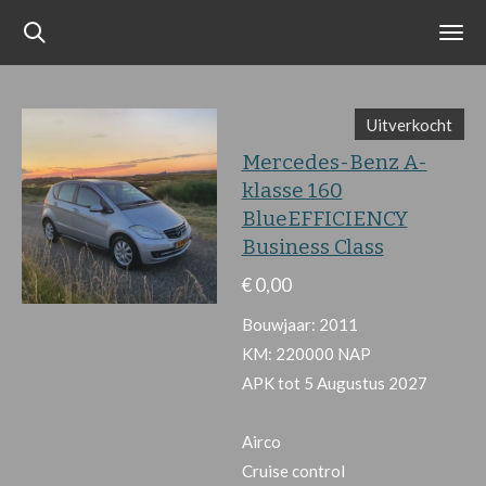
Ga
direct
naar
de
Uitverkocht
hoofdinhoud
Mercedes-Benz A-
klasse 160
BlueEFFICIENCY
Business Class
€ 0,00
Bouwjaar: 2011
KM: 220000 NAP
APK tot 5 Augustus 2027
Airco
Cruise control