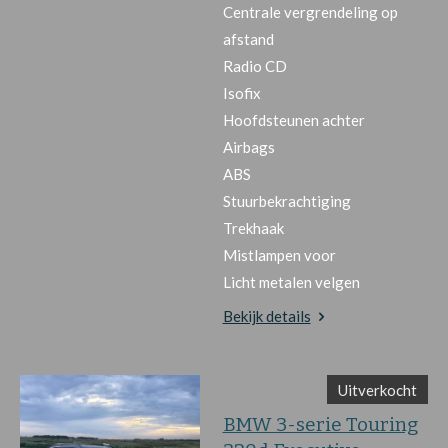
Centrale vergrendeling op
afstand
Radio CD
Isofix
Hoofdsteunen achter
Airbags
ABS
Stuurbekrachtiging
Trekhaak
Mistlampen voor
Licht metalen velgen
Bekijk details
Uitverkocht
BMW 3-serie Touring