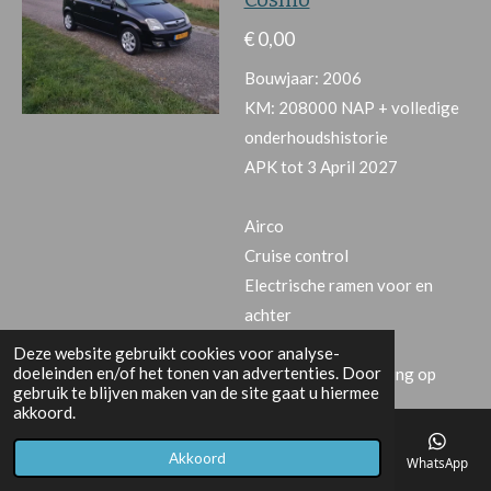
€ 0,00
Bouwjaar: 2006
KM: 208000 NAP + volledige
onderhoudshistorie
APK tot 3 April 2027
Airco
Cruise control
Electrische ramen voor en
achter
Electrische spiegels
Deze website gebruikt cookies voor analyse-
doeleinden en/of het tonen van advertenties. Door
Centrale vergrendeling op
gebruik te blijven maken van de site gaat u hiermee
afstand
akkoord.
Radio CD met stuurbediening
Akkoord
Isofix
E-mailadres
Telefoonnummer
Kaart
Facebook
WhatsApp