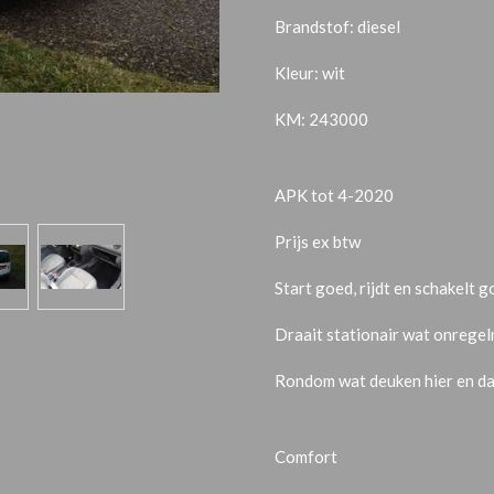
Brandstof: diesel
Kleur: wit
KM: 243000
APK tot 4-2020
Prijs ex btw
Start goed, rijdt en schakelt g
Draait stationair wat onregel
Rondom wat deuken hier en da
Comfort