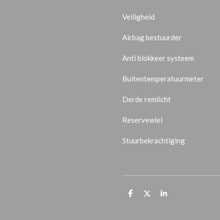
Veiligheid
Airbag bestuurder
Anti blokkeer systeem
Buitentemperatuurmeter
Derde remlicht
Reservewiel
Stuurbekrachtiging
D
D
S
e
e
h
l
e
a
e
l
r