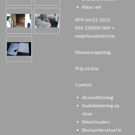
Kleur: wit
APK tot 01-2021
KM: 220000 NAP +
onderhoudshistorie.
Nieuwe koppeling.
Prijs ex btw
Comfort
Airconditioning
Audiobediening op
stuur
Bekerhouders
Bestuurdersstoel in