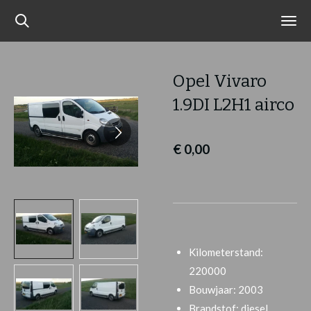
Ga
direct
naar
de
Opel Vivaro
hoofdinhoud
1.9DI L2H1 airco
€ 0,00
Kilometerstand:
220000
Bouwjaar: 2003
Brandstof: diesel