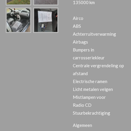
135000 km
Airco
ABS
Achterruitverwarming
Airbags
Bumpers in
carrosseriekleur
Centrale vergrendeling op
afstand
Electrische ramen
Licht metalen velgen
Mistlampen voor
Radio CD
Stuurbekrachtiging
Algemeen