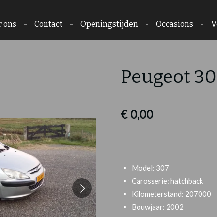
r ons
Contact
Openingstijden
Occasions
V
Peugeot 307
€ 0,00
Model: 307
Carosserie: hatchback
Kilometerstand: 207000
Bouwjaar: 2002