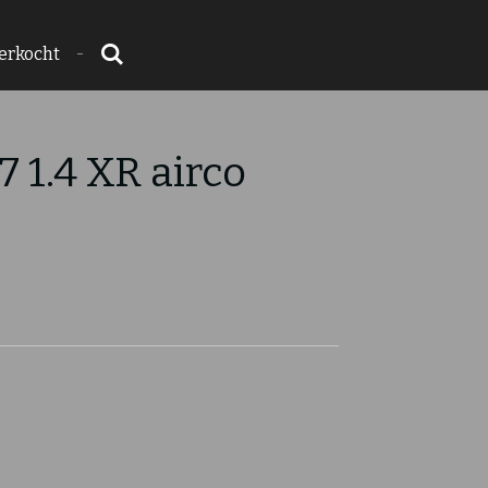
erkocht
 1.4 XR airco