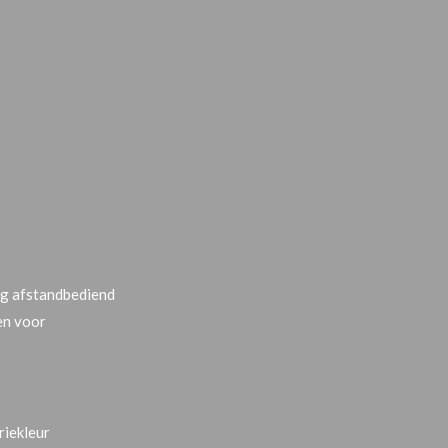
ng afstandbediend
en voor
riekleur