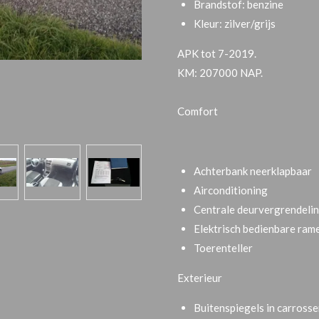
Brandstof: benzine
Kleur: zilver/grijs
APK tot 7-2019.
KM: 207000 NAP.
Comfort
Achterbank neerklapbaar
Airconditioning
Centrale deurvergrendeli
Elektrisch bedienbare ram
Toerenteller
Exterieur
Buitenspiegels in carrosse