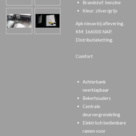
Brandstof: benzine
Kleur: zilver/grijs
Apk nieuw bij aflevering.
KM: 166000 NAP.
Distributieketting.
Comfort
Achterbank
neerklapbaar
Bekerhouders
Centrale
deurvergrendeling
Elektrisch bedienbare
ramen voor