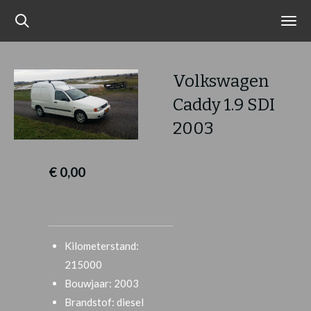
Ga
direct
naar
de
Volkswagen
hoofdinhoud
Caddy 1.9 SDI
2003
€ 0,00
Kilometerstand:
215000
Bouwjaar: 2003
Brandstof: diesel