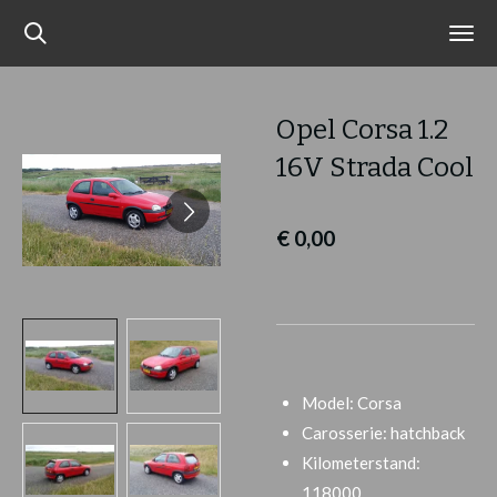
Ga
direct
naar
de
Opel Corsa 1.2
hoofdinhoud
16V Strada Cool
€ 0,00
Model: Corsa
Carosserie: hatchback
Kilometerstand:
118000