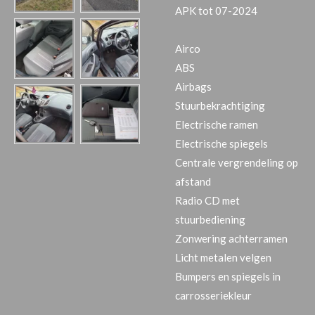
APK tot 07-2024
Airco
ABS
Airbags
Stuurbekrachtiging
Electrische ramen
Electrische spiegels
Centrale vergrendeling op
afstand
Radio CD met
stuurbediening
Zonwering achterramen
Licht metalen velgen
Bumpers en spiegels in
carrosseriekleur