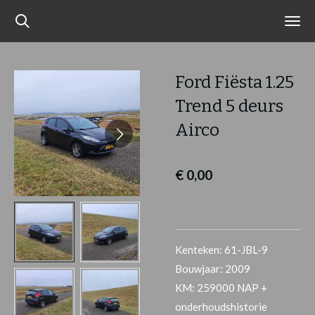
Ga
direct
naar
de
Ford Fiësta 1.25
hoofdinhoud
Trend 5 deurs
Airco
€ 0,00
Kenteken: 61-JBL-9
Bouwjaar: 2009
KM: 259000 NAP +
onderhoudshistorie