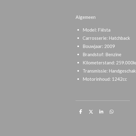
Algemeen
Model:
Fiësta
Carrosserie:
Hatchback
Bouwjaar:
2009
Brandstof:
Benzine
Kilometerstand:
259.000
Transmissie:
Handgeschak
Motorinhoud:
1242cc
D
D
S
D
e
e
h
e
l
e
a
l
e
l
r
e
n
e
n