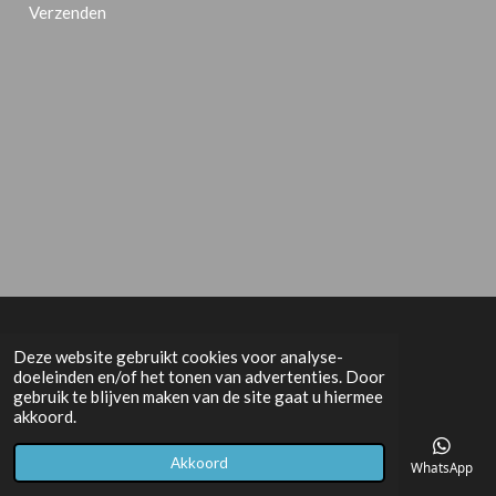
Verzenden
© 2017 handelsonderneminghbs.nl
Deze website gebruikt cookies voor analyse-
doeleinden en/of het tonen van advertenties. Door
gebruik te blijven maken van de site gaat u hiermee
akkoord.
Akkoord
E-mailadres
Telefoonnummer
Kaart
Facebook
WhatsApp