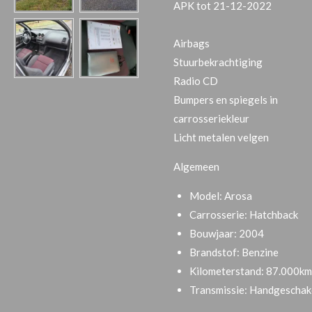
APK tot 21-12-2022
Airbags
Stuurbekrachtiging
Radio CD
Bumpers en spiegels in
carrosseriekleur
Licht metalen velgen
Algemeen
Model:
Arosa
Carrosserie:
Hatchback
Bouwjaar:
2004
Brandstof:
Benzine
Kilometerstand:
87.000km
Transmissie:
Handgeschak