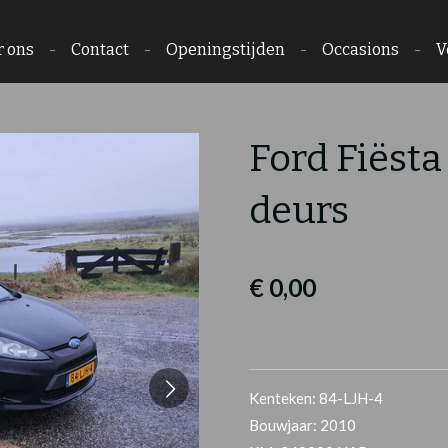
r ons
Contact
Openingstijden
Occasions
V
Ford Fiësta
deurs
€ 0,00
Kenteken: 84-LJH-4
Bouwjaar: 2010