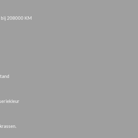
0 bij 208000 KM
stand
seriekleur
krassen.