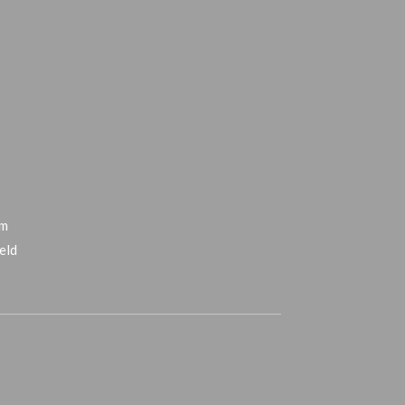
km
eld