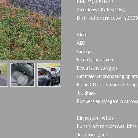
KM: 240000 NAP
Apk nieuw bij aflevering
Distributie vernieuwd in 202
Airco
ABS
Airbags
Electrische ramen
Electrische spiegels
Centrale vergrendeling op af
Radio CD met stuurbediening
Trekhaak
Bumpers en spiegels in carros
Binnenkant netjes.
Buitenkant rondom wat lichte 
Technisch goed.