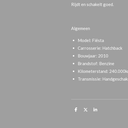
Rijdt en schakelt goed.
Algemeen
Model:
Fiësta
Carrosserie:
Hatchback
Bouwjaar:
2010
Brandstof:
Benzine
Kilometerstand:
240.000
Transmissie:
Handgeschak
D
D
S
e
e
h
l
e
a
e
l
r