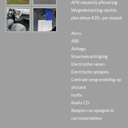
APK nieuw bij aflevering
Wegenbelasting slechts
plus minus €20,- per maand
Airco
ABS
Airbags
Stuurbekrachtiging
Electrische ramen
Electrische spiegels
Centrale vergrendeling op
afstand
Isofix
Radio CD
Bumpers en spiegels in
carrosseriekleur