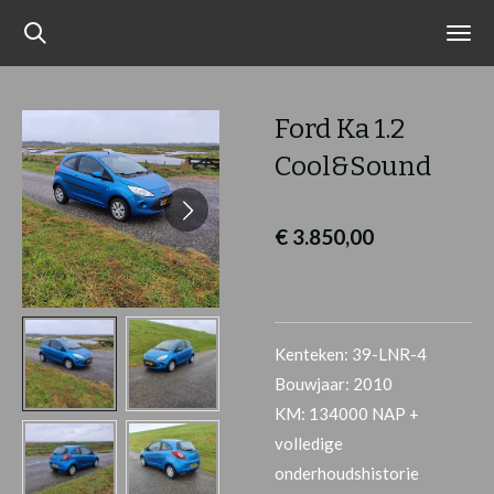
Ga
direct
naar
de
Ford Ka 1.2
hoofdinhoud
Cool&Sound
€ 3.850,00
Kenteken: 39-LNR-4
Bouwjaar: 2010
KM: 134000 NAP +
volledige
onderhoudshistorie