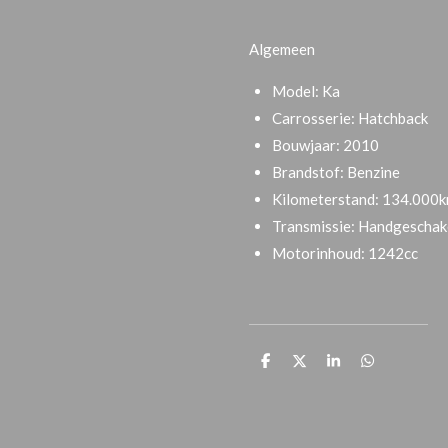
Algemeen
Model:
Ka
Carrosserie:
Hatchback
Bouwjaar:
2010
Brandstof:
Benzine
Kilometerstand:
134.000
Transmissie:
Handgeschak
Motorinhoud:
1242cc
D
D
S
D
e
e
h
e
l
e
a
l
e
l
r
e
n
e
n