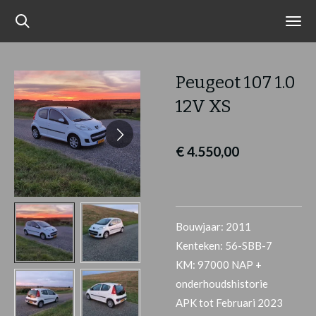
Ga
direct
naar
de
Peugeot 107 1.0
hoofdinhoud
12V XS
€ 4.550,00
Bouwjaar: 2011
Kenteken: 56-SBB-7
KM: 97000 NAP +
onderhoudshistorie
APK tot Februari 2023