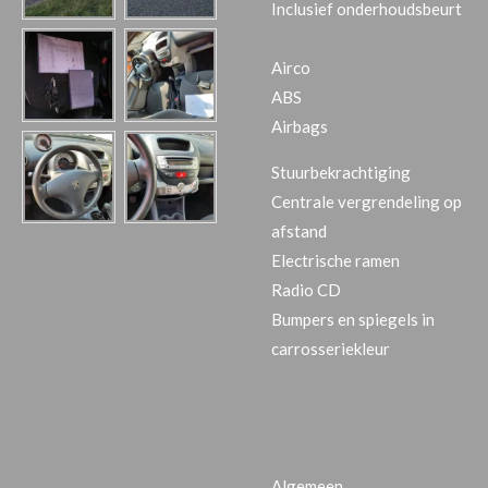
Inclusief onderhoudsbeurt
Airco
ABS
Airbags
Stuurbekrachtiging
Centrale vergrendeling op
afstand
Electrische ramen
Radio CD
Bumpers en spiegels in
carrosseriekleur
Algemeen