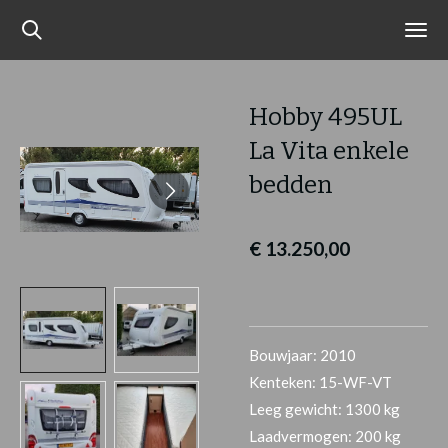
Ga
direct
naar
de
Hobby 495UL
hoofdinhoud
La Vita enkele
bedden
€ 13.250,00
Bouwjaar: 2010
Kenteken: 15-WF-VT
Leeg gewicht: 1300 kg
Laadvermogen: 200 kg