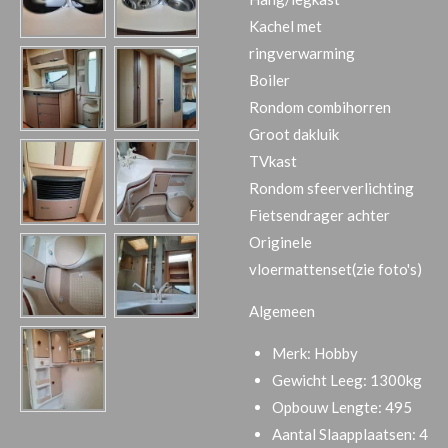
Kachel met
ringverwarming
Boiler
Rondom combihorren
Groot dakluik
TVkast
Rondom sfeerverlichting
Fietsendrager achter
Originele
vloermattenset(zie foto's)
Algemeen
Merk:
Hobby
Gewicht Leeg:
1300kg
Opbouw Lengte:
495
Aantal Slaapplaatsen:
4