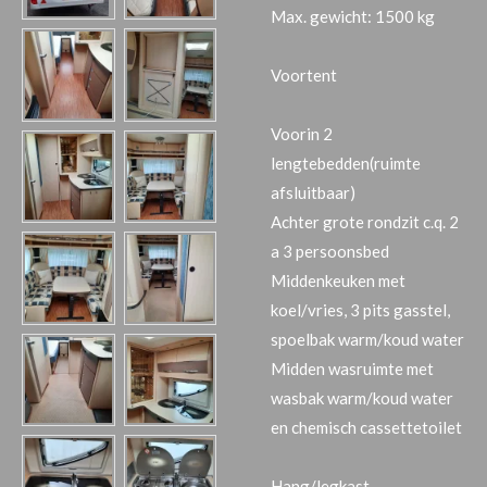
Max. gewicht: 1500 kg
Voortent
Voorin 2
lengtebedden(ruimte
afsluitbaar)
Achter grote rondzit c.q. 2
a 3 persoonsbed
Middenkeuken met
koel/vries, 3 pits gasstel,
spoelbak warm/koud water
Midden wasruimte met
wasbak warm/koud water
en chemisch cassettetoilet
Hang/legkast